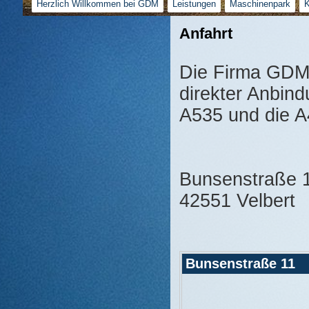
Herzlich Willkommen bei GDM
Leistungen
Maschinenpark
K
Anfahrt
Die Firma GDM 
direkter Anbin
A535 und die 
Bunsenstraße 
42551 Velbert
Bunsenstraße 11